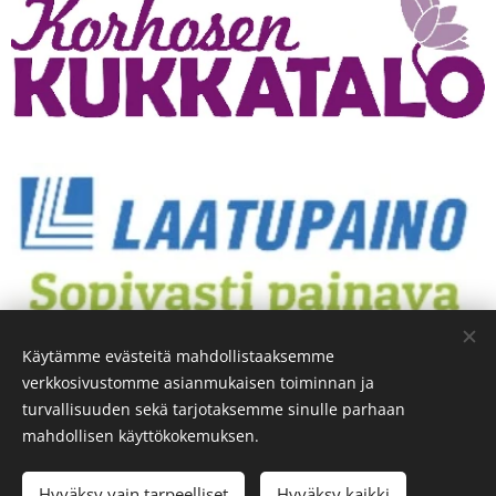
Käytämme evästeitä mahdollistaaksemme
verkkosivustomme asianmukaisen toiminnan ja
turvallisuuden sekä tarjotaksemme sinulle parhaan
mahdollisen käyttökokemuksen.
Hyväksy vain tarpeelliset
Hyväksy kaikki