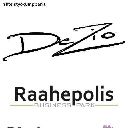
Yhteistyökumppanit: