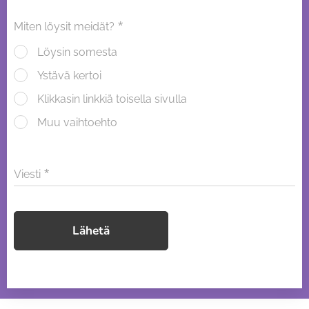
Miten löysit meidät?
Löysin somesta
Ystävä kertoi
Klikkasin linkkiä toisella sivulla
Muu vaihtoehto
Viesti
Lähetä