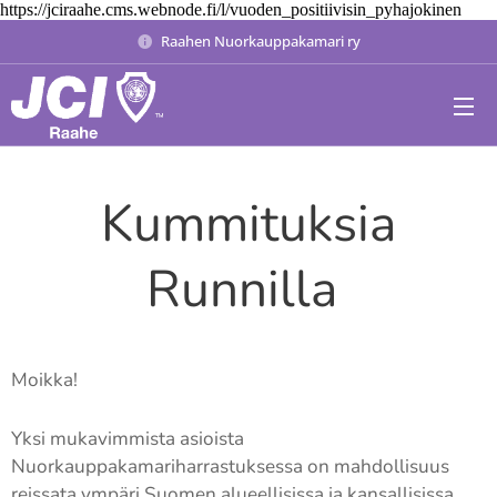
https://jciraahe.cms.webnode.fi/l/vuoden_positiivisin_pyhajokinen
Raahen Nuorkauppakamari ry
Kummituksia
Runnilla
Moikka!
Yksi mukavimmista asioista
Nuorkauppakamariharrastuksessa on mahdollisuus
reissata ympäri Suomen alueellisissa ja kansallisissa