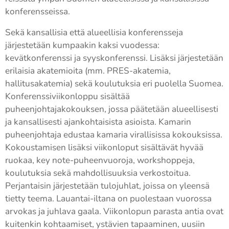
konferensseissa.
Sekä kansallisia että alueellisia konferensseja
järjestetään kumpaakin kaksi vuodessa:
kevätkonferenssi ja syyskonferenssi. Lisäksi järjestetään
erilaisia akatemioita (mm. PRES-akatemia,
hallitusakatemia) sekä koulutuksia eri puolella Suomea.
Konferenssiviikonloppu sisältää
puheenjohtajakokouksen, jossa päätetään alueellisesti
ja kansallisesti ajankohtaisista asioista. Kamarin
puheenjohtaja edustaa kamaria virallisissa kokouksissa.
Kokoustamisen lisäksi viikonloput sisältävät hyvää
ruokaa, key note-puheenvuoroja, workshoppeja,
koulutuksia sekä mahdollisuuksia verkostoitua.
Perjantaisin järjestetään tulojuhlat, joissa on yleensä
tietty teema. Lauantai-iltana on puolestaan vuorossa
arvokas ja juhlava gaala. Viikonlopun parasta antia ovat
kuitenkin kohtaamiset, ystävien tapaaminen, uusiin