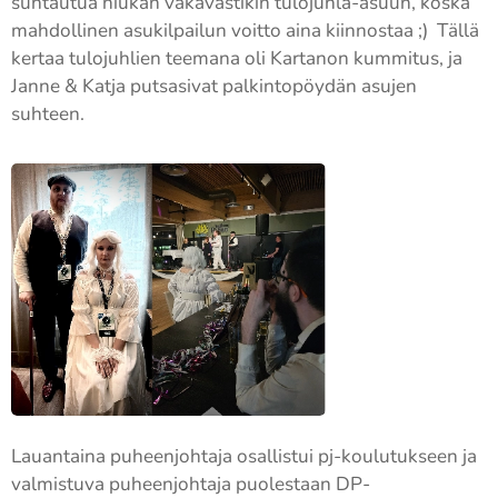
suhtautua hiukan vakavastikin tulojuhla-asuun, koska
mahdollinen asukilpailun voitto aina kiinnostaa ;) Tällä
kertaa tulojuhlien teemana oli Kartanon kummitus, ja
Janne & Katja putsasivat palkintopöydän asujen
suhteen.
Lauantaina puheenjohtaja osallistui pj-koulutukseen ja
valmistuva puheenjohtaja puolestaan DP-