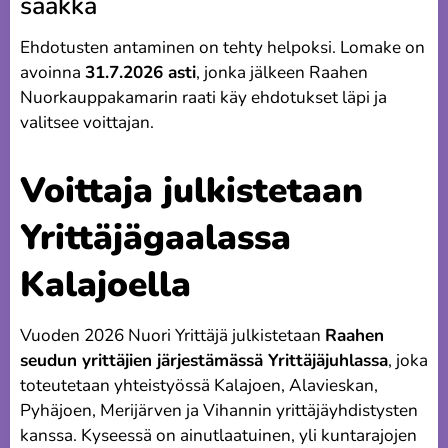
saakka
Ehdotusten antaminen on tehty helpoksi. Lomake on
avoinna
31.7.2026 asti
, jonka jälkeen Raahen
Nuorkauppakamarin raati käy ehdotukset läpi ja
valitsee voittajan.
Voittaja julkistetaan
Yrittäjägaalassa
Kalajoella
Vuoden 2026 Nuori Yrittäjä julkistetaan
Raahen
seudun yrittäjien järjestämässä Yrittäjäjuhlassa
, joka
toteutetaan yhteistyössä Kalajoen, Alavieskan,
Pyhäjoen, Merijärven ja Vihannin yrittäjäyhdistysten
kanssa. Kyseessä on ainutlaatuinen, yli kuntarajojen