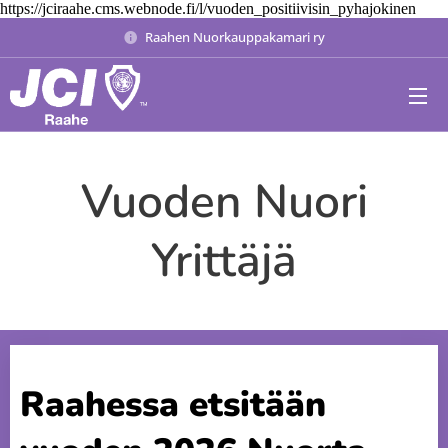
https://jciraahe.cms.webnode.fi/l/vuoden_positiivisin_pyhajokinen
Raahen Nuorkauppakamari ry
Vuoden Nuori
Yrittäjä
Raahessa etsitään