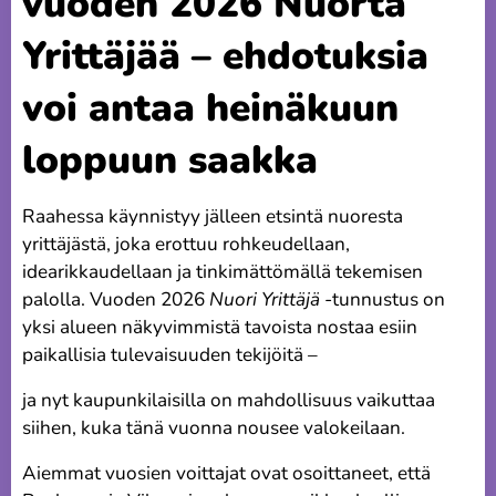
vuoden 2026 Nuorta
Yrittäjää – ehdotuksia
voi antaa heinäkuun
loppuun saakka
Raahessa käynnistyy jälleen etsintä nuoresta
yrittäjästä, joka erottuu rohkeudellaan,
idearikkaudellaan ja tinkimättömällä tekemisen
palolla. Vuoden 2026
Nuori Yrittäjä
-tunnustus on
yksi alueen näkyvimmistä tavoista nostaa esiin
paikallisia tulevaisuuden tekijöitä –
ja nyt kaupunkilaisilla on mahdollisuus vaikuttaa
siihen, kuka tänä vuonna nousee valokeilaan.
Aiemmat vuosien voittajat ovat osoittaneet, että