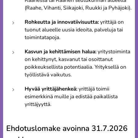
Raahessa tai Raahen seutukunnan alueella
(Raahe, Vihanti, Siikajoki, Ruukki ja Pyhäjoki).
Rohkeutta ja innovatiivisuutta:
yrittäjä on
tuonut alueelle uusia ideoita, palveluja tai
toimintatapoja.
Kasvun ja kehittämisen halua:
yritystoiminta
on kehittynyt, kasvanut tai osoittanut
poikkeuksellista potentiaalia. Yrityksellä on
työllistävä vaikutus.
Hyvää yrittäjähenkeä:
yrittäjä toimii
esimerkkinä muille ja edistää paikallista
yrittäjyyttä.
Ehdotuslomake avoinna 31.7.2026